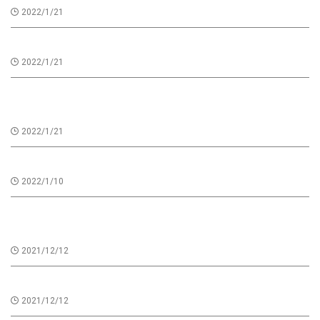
2022/1/21
ウエラ トレンドヴィジョン2021★決勝進出★
2022/1/21
ジャパンブランドコレクション2021に選出されまし
た！
2022/1/21
Creation Book Vol.1
2022/1/10
【商品紹介】EraL homme prime（イーラル オム ス
カルプ）
2021/12/12
【商品紹介】EraL Premier（イーラル プルミエ）
2021/12/12