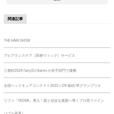
関連記事
THE HAIR SHOW
アピアランスケア（医療ウィッグ）サービス
三都杯2024 fairy店のkaren.が若手部門で優勝
全国ヘッドキュアコンテスト2022☆2年連続/準グランプリ✰
リファ『VEENA』導入！髪と頭皮を素髪へ導くプロ用ファイン
バブル装置♪